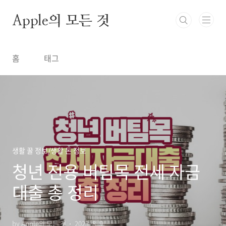
본문 바로가기
Apple의 모든 것
홈
태그
생활 꿀 정보/생활 돈 정보
청년 전용 버팀목 전세 자금
대출 총 정리
by Apple의 모든 것
2023. 8. 9.