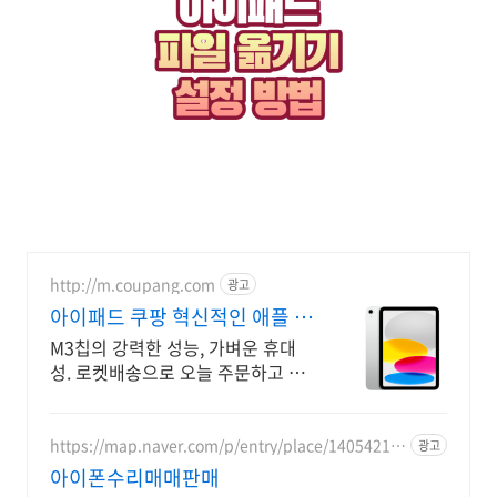
http://m.coupang.com
광고
아이패드 쿠팡 혁신적인 애플 기
술
M3칩의 강력한 성능, 가벼운 휴대
성. 로켓배송으로 오늘 주문하고 내
일 받으세요! 선명한 디스플레이와
긴 배터리. 애플펜슬로 드로잉, 필기
까지 편리하게!
https://map.naver.com/p/entry/place/14054214
광고
24
아이폰수리매매판매