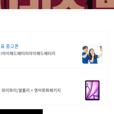
대표 중고폰
무료!아이패드배터리아이패드배터리
미니 와이파이/셀룰러 + 영어회화패키지