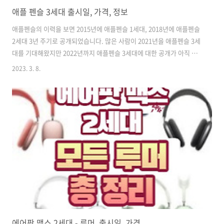
애플 펜슬 3세대 출시일, 가격, 정보
애플펜슬의 이력을 보면 2015년에 애플펜슬 1세대, 2018년에 애플펜슬
2세대 3년 주기로 공개되었습니다. 많은 사람이 2021년을 애플펜슬 3세
대를 기대해왔지만 2022년까지 애플펜슬 3세대에 대한 공개가 아직 안
되었습니다. 그러면 지금까지 나온 애플 펜슬 3세대의 출시일과 루머 및
2023. 3. 8.
가격에 대해 알려드리겠습니다. 애플펜슬 3세대 정보 애플펜슬 2세대 개
선점 1. 상당히 미끄럽습니다. 힘을 줘서 잡아야 하고 너무 쉽게 미끄러
워서 더 많은 힘이 들어갑니다. 2. 펜촉도 미끄럽습니다. 스케치를할 때
는 이 미끄러움이 간편할 수 있지만 글을 쓸 때는 미끄러지거나 삐끗해서
예쁜 글씨체를 만들 수 없습니다. 펜촉이 미끄러운 만큼 필기 소음도 제
법 크고 신경이 쓰이는 것은 방법이 없을 정도입니다. 3. 터치 조..
에어팟 맥스 2세대 - 루머, 출시일, 가격